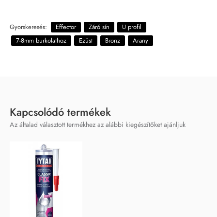
Gyorskeresés:
Effector
Záró sín
U profil
7-8mm burkolathoz
Ezüst
Bronz
Arany
Kapcsolódó termékek
Az általad választott termékhez az alábbi kiegészítőket ajánljuk