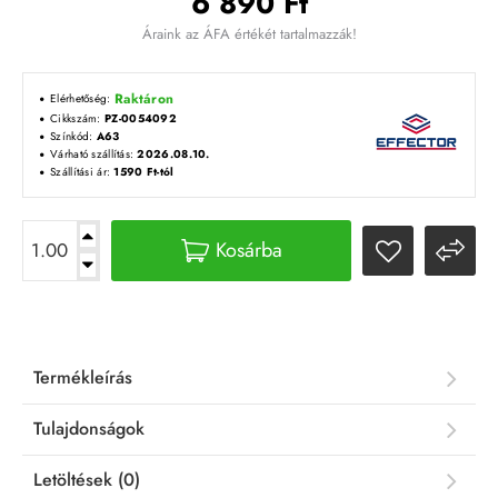
6 890 Ft
Áraink az ÁFA értékét tartalmazzák!
Raktáron
Elérhetőség:
Cikkszám:
PZ-0054092
Színkód:
A63
Várható szállítás:
2026.08.10.
Szállítási ár:
1590 Ft-tól
Kosárba
Termékleírás
Tulajdonságok
Letöltések (0)