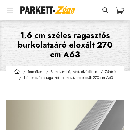
1.6 cm széles ragasztós
burkolatzáró eloxált 270
cm A63
Termékek
Burkolatváltó, záró, élvédő sín
Zárósín
h
1.6 cm széles ragasztós burkolatzáró eloxált 270 cm A63
o
m
e