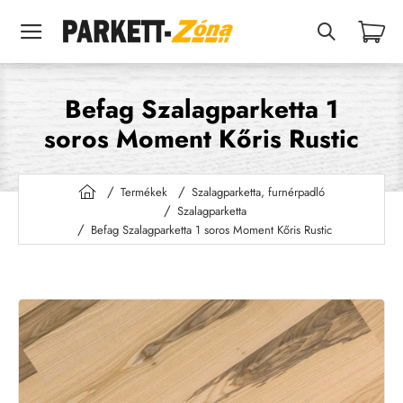
Befag Szalagparketta 1
soros Moment Kőris Rustic
Termékek
Szalagparketta, furnérpadló
h
Szalagparketta
o
Befag Szalagparketta 1 soros Moment Kőris Rustic
m
e