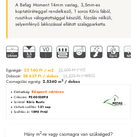
A Befag Moment 14mm vastag, 3,5mm-es
koptatóréteggel rendelkező,
1 soros Kőris fából,
rusztikus válogatottsággal készülő, fózolás nélküli,
selyemfényű lakkozással ellátott szalagparketta.
25 600 Ft
/ m2
Egységár:
23 140 Ft
/ m2
64 870 Ft
/ doboz
Dobozár:
58 637 Ft
/ doboz
2
Csomagolási egység:
2.5340 m
/ doboz
Központi raktáron
Elérhetőség:
Cikkszám:
PZ-0052898
Színkód:
Kőris Rustic
Várható szállítás:
1-21 nap
Szállítási ár:
1590 Ft-tól
2
Hány m
-re vagy csomagra van szükséged?