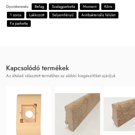
Gyorskeresés:
Befag
Szalagparketta
Moment
Kőris
1 soros
Lakkozott
Selyemfényű
Antibakteriális felület
Fa parketta
Kapcsolódó termékek
Az általad választott termékhez az alábbi kiegészítőket ajánljuk