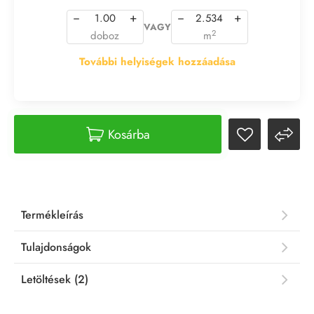
−
+
−
+
VAGY
2
doboz
m
További helyiségek hozzáadása
Kosárba
Termékleírás
Tulajdonságok
Letöltések (2)