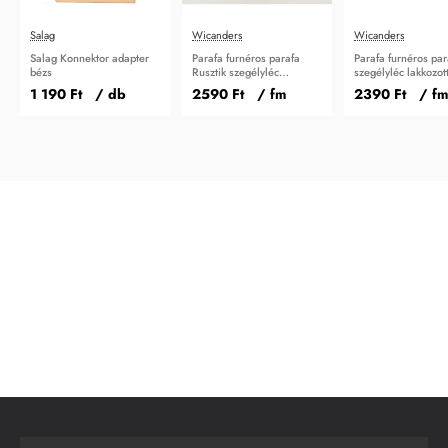
Salag
Wicanders
Wicanders
Salag Konnektor adapter
Parafa furnéros parafa
Parafa furnéros par
bézs
Rusztik szegélyléc
szegélyléc lakkozot
lakkozott 45 mm
mm
1 190 Ft
/ db
2590 Ft
/ fm
2390 Ft
/ fm