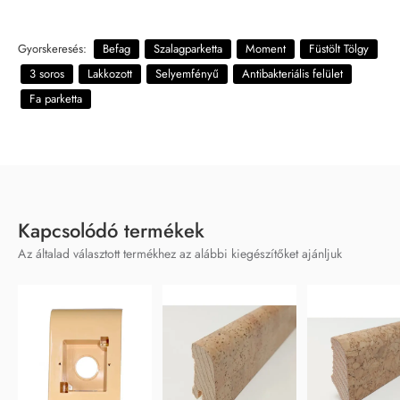
Gyorskeresés:
Befag
Szalagparketta
Moment
Füstölt Tölgy
3 soros
Lakkozott
Selyemfényű
Antibakteriális felület
Fa parketta
Kapcsolódó termékek
Az általad választott termékhez az alábbi kiegészítőket ajánljuk