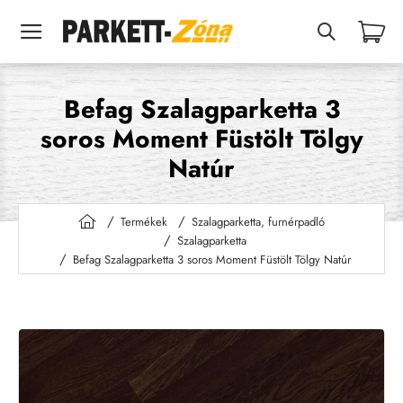
Befag Szalagparketta 3
soros Moment Füstölt Tölgy
Natúr
Termékek
Szalagparketta, furnérpadló
h
Szalagparketta
o
Befag Szalagparketta 3 soros Moment Füstölt Tölgy Natúr
m
e