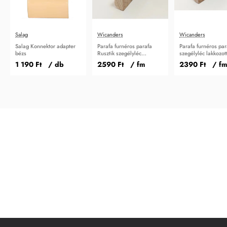
Salag
Wicanders
Wicanders
Salag Konnektor adapter
Parafa furnéros parafa
Parafa furnéros par
bézs
Rusztik szegélyléc
szegélyléc lakkozot
lakkozott 45 mm
mm
1 190 Ft
/ db
2590 Ft
/ fm
2390 Ft
/ fm