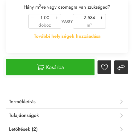
2
Hány m
-re vagy csomagra van szükséged?
−
+
−
+
VAGY
2
doboz
m
További helyiségek hozzáadása
Kosárba
Termékleírás
Tulajdonságok
Letöltések (2)