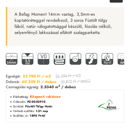
A Befag Moment 14mm vastag, 3,5mm-es
koptatóréteggel rendelkező,
3 soros Füstölt tölgy
fából, natúr válogatottsággal készülő, fózolás nélküli,
selyemfényű lakkozással ellátott szalagparketta.
26 390 Ft
/ m2
Egységár:
23 780 Ft
/ m2
66 872 Ft
/ doboz
Dobozár:
60 259 Ft
/ doboz
2
Csomagolási egység:
2.5340 m
/ doboz
Központi raktáron
Elérhetőség:
Cikkszám:
PZ-0052910
Színkód:
Füstölt Tölgy Natúr
Várható szállítás:
1-21 nap
Szállítási ár:
1590 Ft-tól