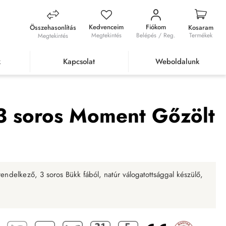
Kedvenceim
Fiókom
Összehasonlítás
Kosaram
Megtekintés
Belépés / Reg.
Termékek
Megtekintés
k
Kapcsolat
Weboldalunk
oment Gőzölt Bükk Natúr
 3 soros Moment Gőzölt
rendelkező,
3 soros Bükk fából, natúr válogatottsággal készülő,
.