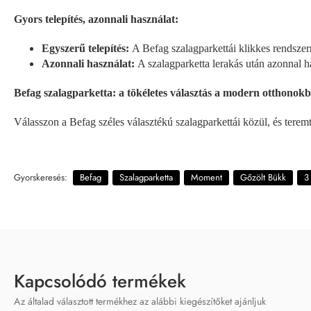
Gyors telepítés, azonnali használat:
Egyszerű telepítés:
A Befag szalagparkettái klikkes rendszer
Azonnali használat:
A szalagparketta lerakás után azonnal h
Befag szalagparketta: a tökéletes választás a modern otthonokb
Válasszon a Befag széles választékú szalagparkettái közül, és tere
Gyorskeresés:
Befag
Szalagparketta
Moment
Gőzölt Bükk
3
Kapcsolódó termékek
Az általad választott termékhez az alábbi kiegészítőket ajánljuk