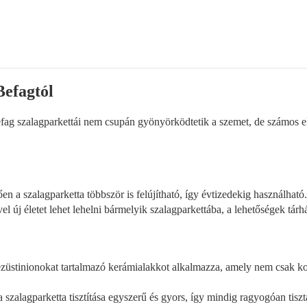
Befagtól
fag szalagparkettái nem csupán gyönyörködtetik a szemet, de számos elő
 a szalagparketta többször is felújítható, így évtizedekig használható.
 új életet lehet lehelni bármelyik szalagparkettába, a lehetőségek tárhá
züstinionokat tartalmazó kerámialakkot alkalmazza, amely nem csak kopás
szalagparketta tisztítása egyszerű és gyors, így mindig ragyogóan tisz