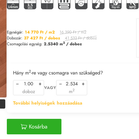
16 390 Ft
/ m2
Egységár:
14 770 Ft
/ m2
41 532 Ft
/ doboz
Dobozár:
37 427 Ft
/ doboz
2
Csomagolási egység:
2.5340 m
/ doboz
2
Hány m
-re vagy csomagra van szükséged?
−
+
−
+
VAGY
2
doboz
m
%
További helyiségek hozzáadása
Kosárba