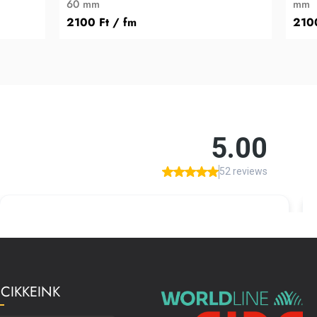
60 mm
mm
2100 Ft
/ fm
210
 CIKKEINK