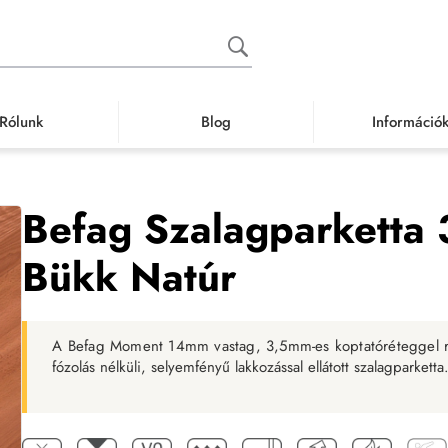
Rólunk
Blog
Információ
zalagparketta, furnérpadló
Szalagparketta
Befag Szalagparketta 3 soros M
Befag Szalagparketta
Bükk Natúr
A Befag Moment 14mm vastag, 3,5mm-es koptatóréteggel 
fózolás nélküli, selyemfényű lakkozással ellátott szalagparketta