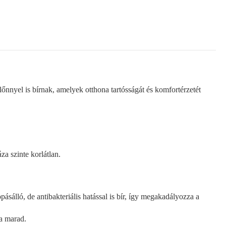
nnyel is bírnak, amelyek otthona tartósságát és komfortérzetét
za szinte korlátlan.
álló, de antibakteriális hatással is bír, így megakadályozza a
ta marad.