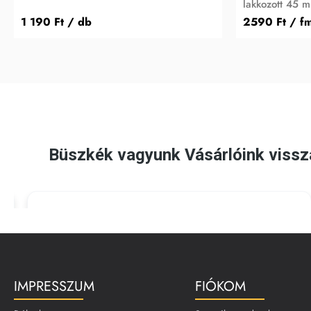
lakkozott 45 
1 190 Ft
/ db
2590 Ft
/ f
IMPRESSZUM
FIÓKOM