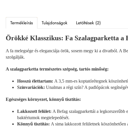
Termékleírás
Tulajdonságok
Letöltések (2)
Örökké Klasszikus: Fa Szalagparketta a 
A fa melegsége és eleganciája örök, sosem megy ki a divatból. A Be
szolgálják.
A szalagparketta természetes szépség, tartós minőség:
Hosszú élettartam:
A 3,5 mm-es koptatórétegnek köszönhetően
Színvariációk:
Unalmas a régi szín? A padlópácok segítségével
Egészséges környezet, könnyű tisztítás:
Lakkozott felület:
A Befag szalagparkettái a legkorszerűbb e
baktériumok megtelepedését.
Könnyű tisztítás:
A sima lakkozott felületnek köszönhetően a 