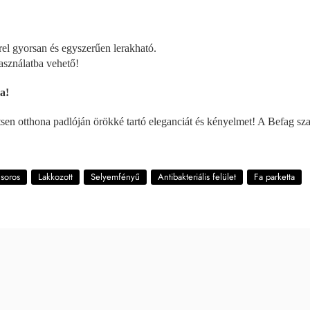
rel gyorsan és egyszerűen lerakható.
asználatba vehető!
a!
mtsen otthona padlóján örökké tartó eleganciát és kényelmet! A Befag s
 soros
Lakkozott
Selyemfényű
Antibakteriális felület
Fa parketta