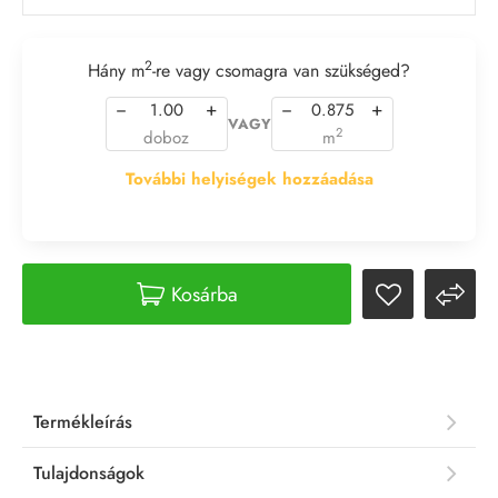
2
Hány m
-re vagy csomagra van szükséged?
−
+
−
+
VAGY
2
doboz
m
További helyiségek hozzáadása
Kosárba
Termékleírás
Tulajdonságok