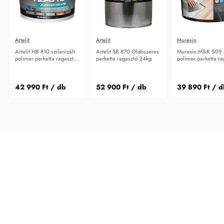
Artelit
Artelit
Murexin
Artelit HB 810 szilanizált
Artelit SB 870 Oldószeres
Murexin MS-K 509
polimer parketta ragasztó
parketta ragasztó 24kg
polimer parketta ra
15kg
16kg
42 990 Ft
/ db
52 900 Ft
/ db
39 890 Ft
/ d