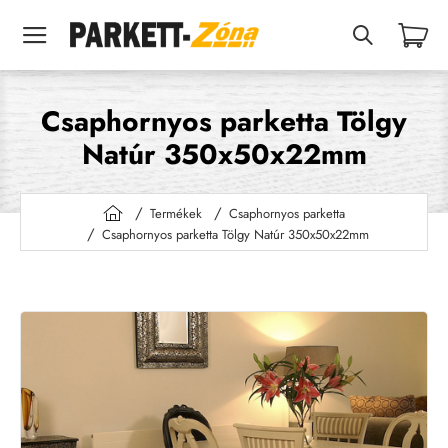
Csaphornyos parketta Tölgy
Natúr 350x50x22mm
Termékek
Csaphornyos parketta
h
Csaphornyos parketta Tölgy Natúr 350x50x22mm
o
m
e