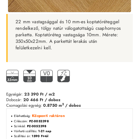
22 mm vastagsággal és 10 mm-es koptatóréteggel
rendelkező, t
ölgy natúr válogatottságú csaphornyos
parketta. Koptatóréteg vastagsága 10mm. Mérete:
350x50x22mm. A parkettát lerakás után
felületkezelni kell.
Egységár:
23 390 Ft
/ m2
Dobozár:
20 466 Ft
/ doboz
2
Csomagolási egység:
0.8750 m
/ doboz
Központi raktáron
Elérhetőség:
Cikkszám:
PZ-0052398
Színkód:
PZ-0052398
Várható szállítás:
1-21 nap
Szállítási ár:
1590 Ft-tól