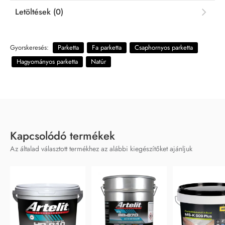
Letöltések (0)
Gyorskeresés:
Parketta
Fa parketta
Csaphornyos parketta
Hagyományos parketta
Natúr
Kapcsolódó termékek
Az általad választott termékhez az alábbi kiegészítőket ajánljuk