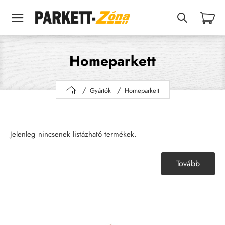
Homeparkett
Gyártók
Homeparkett
h
o
m
e
Jelenleg nincsenek listázható termékek.
Tovább