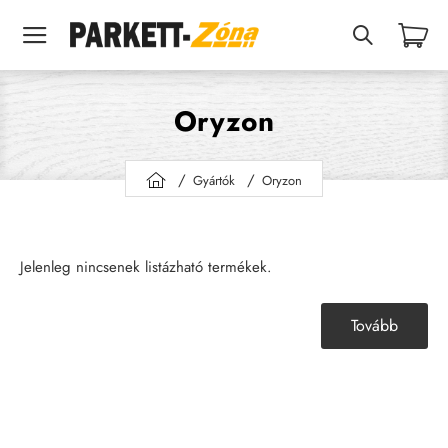
Oryzon
Gyártók
Oryzon
h
o
m
e
Jelenleg nincsenek listázható termékek.
Tovább