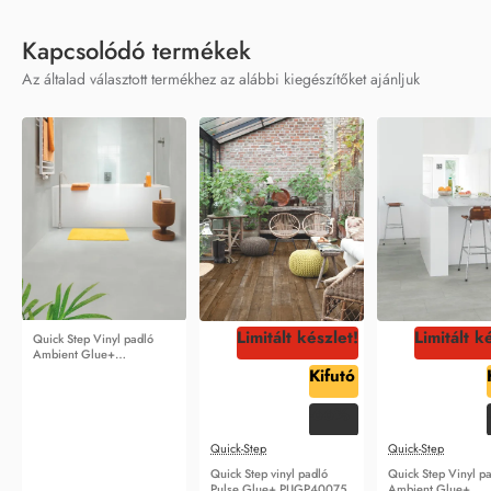
Kapcsolódó termékek
Az általad választott termékhez az alábbi kiegészítőket ajánljuk
Limitált készlet!
Limitált k
Quick Step Vinyl padló
Ambient Glue+
AMGP40139
Kifutó
-66%
Quick-Step
Quick-Step
Quick Step vinyl padló
Quick Step Vinyl p
Pulse Glue+ PUGP40075
Ambient Glue+