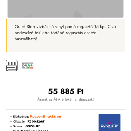
Quick-Step vízbázisú vinyl padló ragasztó 15 kg. Csak
nedvszívó felületre történő ragasztás esetén
használható!
55 885 Ft
Áraink az ÁFA értékét tartalmazzák!
Központi raktáron
Elérhetőség:
Cikkszám:
PZ-0052651
Színkód:
QSVGLUE
Várható szállítás:
1-21 nap