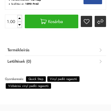
Szállítási ár:
1590 Ft-tól
Kosárba
Termékleírás
Letöltések (0)
Gyorskeresés:
Quick Step
Vinyl padló ragasztó
Vízbázisú vinyl padló ragasztó