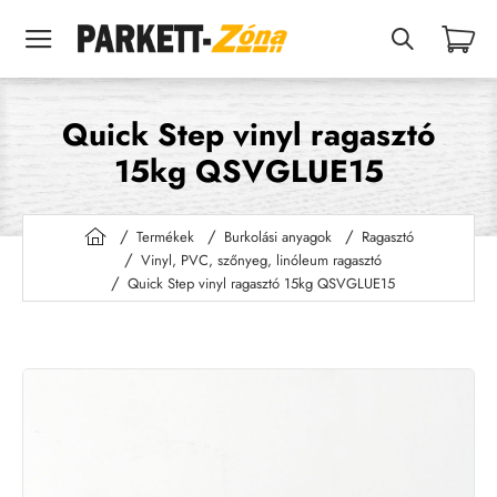
Quick Step vinyl ragasztó
15kg QSVGLUE15
Termékek
Burkolási anyagok
Ragasztó
h
Vinyl, PVC, szőnyeg, linóleum ragasztó
o
Quick Step vinyl ragasztó 15kg QSVGLUE15
m
e