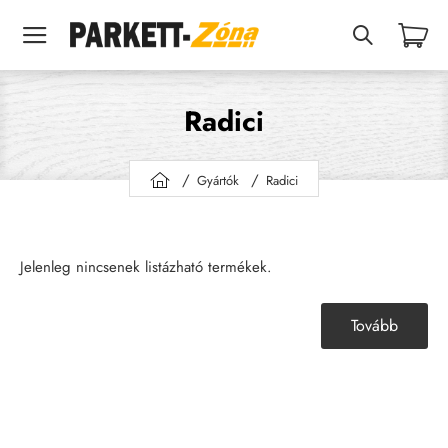
Radici
Gyártók
Radici
h
o
m
e
Jelenleg nincsenek listázható termékek.
Tovább