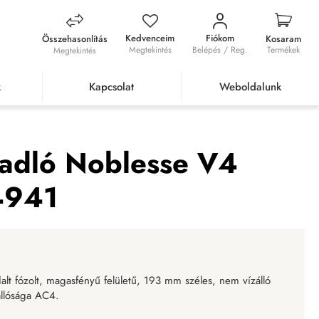
Kedvenceim
Fiókom
Összehasonlítás
Kosaram
Megtekintés
Belépés / Reg.
Termékek
Megtekintés
k
Kapcsolat
Weboldalunk
 Brilliant Biscaya Pine 4941
padló Noblesse V4
 4941
t fózolt, magasfényű felületű, 193 mm széles, nem vízálló
állósága AC4.