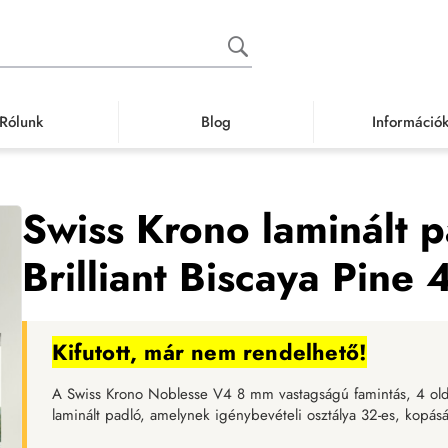
Rólunk
Blog
Információ
t
Kifutott termékek (nem elérhető)
Swiss Krono laminált padló Noblesse V4
Swiss Krono laminált 
Brilliant Biscaya Pine
Kifutott, már nem rendelhető!
A Swiss Krono Noblesse V4 8 mm vastagságú famintás, 4 oldal
laminált padló, amelynek igénybevételi osztálya 32-es, kopás