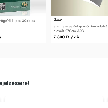
Effector
ögzítő klipsz 30db-os
3 cm széles öntapadós burkolatvá
eloxált 270cm A03
s
7 300 Ft
/ db