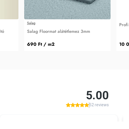
Salag
Prof
ltó
Salag Floormat alátétlemez 3mm
690 Ft
/ m2
10 0