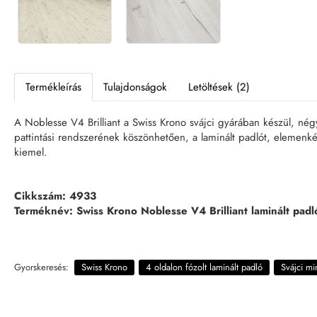
Termékleírás
Tulajdonságok
Letöltések (2)
A Noblesse V4 Brilliant a Swiss Krono svájci gyárában készül, négy
pattintási rendszerének köszönhetően, a laminált padlót, elemenkén
kiemel.
Cikkszám: 4933
Terméknév: Swiss Krono Noblesse V4 Brilliant laminált padl
Gyorskeresés:
Swiss Krono
4 oldalon fózolt laminált padló
Svájci m