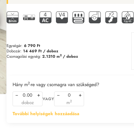
Egységár:
6 790 Ft
Dobozár:
14 469 Ft
/ doboz
2
Csomagolási egység:
2.1310 m
/ doboz
2
Hány m
-re vagy csomagra van szükséged?
−
+
−
+
VAGY
2
doboz
m
További helyiségek hozzáadása