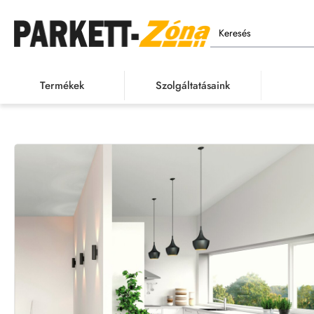
Keresés
Termékek
Szolgáltatásaink
Termékek
Outle
h
o
m
e