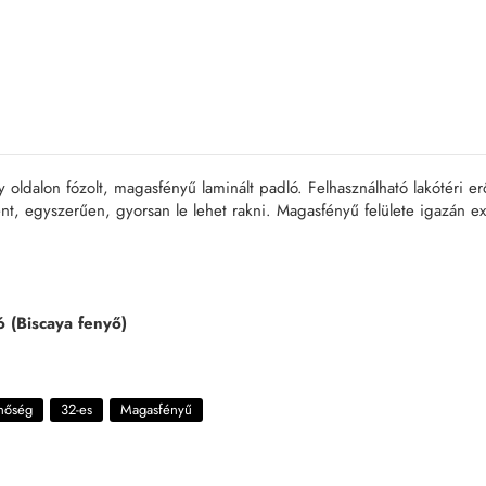
 oldalon fózolt, magasfényű laminált padló. Felhasználható lakótéri e
t, egyszerűen, gyorsan le lehet rakni. Magasfényű felülete igazán exkl
ó (Biscaya fenyő)
inőség
32-es
Magasfényű