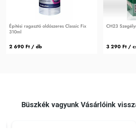
Építési ragasztó oldószeres Classic Fix
CH23 Szegélyr
310ml
2 690 Ft
/ db
3 290 Ft
/ c