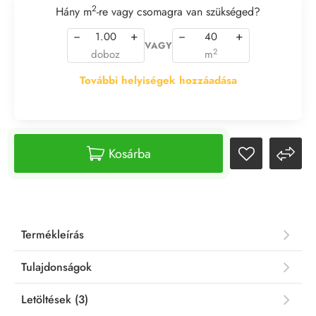
2
Hány m
-re vagy csomagra van szükséged?
−
+
−
+
VAGY
2
doboz
m
További helyiségek hozzáadása
Kosárba
Termékleírás
Tulajdonságok
Letöltések (3)