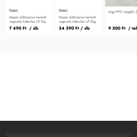
Mapei
Mapei
Lágy PVC szegély 
Mapei oldószeres kontakt
Mapei oldószeres kontakt
ragasztó Adesilex LP 1kg
ragasztó Adesilex LP 5kg
7 490 Ft
/ db
34 390 Ft
/ db
9 500 Ft
/ te