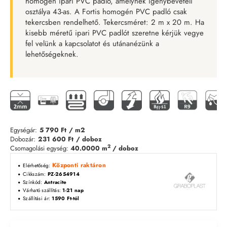
homogén ipari PVC padló, amelynek igénybevételi
osztálya 43-as. A Fortis homogén PVC padló csak
tekercsben rendelhető. Tekercsméret: 2 m x 20 m. Ha
kisebb méretű ipari PVC padlót szeretne kérjük vegye
fel velünk a kapcsolatot és utánanézünk a
lehetőségeknek.
Egységár:
5 790 Ft
/ m2
Dobozár:
231 600 Ft
/ doboz
2
Csomagolási egység:
40.0000 m
/ doboz
Központi raktáron
Elérhetőség:
Cikkszám:
PZ-2654914
Színkód:
Antracite
Várható szállítás:
1-21 nap
Szállítási ár:
1590 Ft-tól