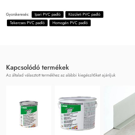
Gyorskeresés:
Ipari PVC padló
Közületi PVC padló
Tekercses PVC padló
Homogén PVC padló
Kapcsolódó termékek
Az általad választott termékhez az alábbi kiegészítőket ajánljuk