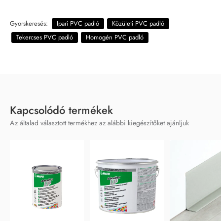
Gyorskeresés:
Ipari PVC padló
Közületi PVC padló
Tekercses PVC padló
Homogén PVC padló
Kapcsolódó termékek
Az általad választott termékhez az alábbi kiegészítőket ajánljuk