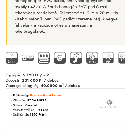
homogén ipari PVC padló, amelynek igénybevételi
osztálya 43-as. A Fortis homogén PVC padló csak
tekercsben rendelhető. Tekercsméret: 2 m x 20 m. Ha
kisebb méretű ipari PVC padlót szeretne kérjük vegye
fel velünk a kapcsolatot és utánanézünk a
lehetőségeknek.
Egységár:
5 790 Ft
/ m2
Dobozár:
231 600 Ft
/ doboz
2
Csomagolási egység:
40.0000 m
/ doboz
Központi raktáron
Elérhetőség:
Cikkszám:
PZ-2654922
Színkód:
Caramel
Várható szállítás:
1-21 nap
Szállítási ár:
1590 Ft-tól