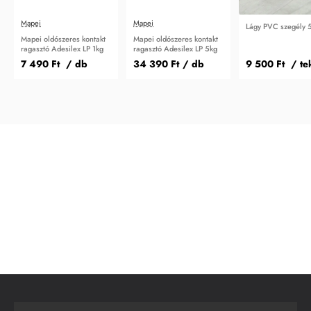
Mapei
Mapei
Lágy PVC szegély 
Mapei oldószeres kontakt
Mapei oldószeres kontakt
ragasztó Adesilex LP 1kg
ragasztó Adesilex LP 5kg
7 490 Ft
/ db
34 390 Ft
/ db
9 500 Ft
/ te