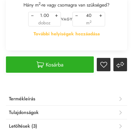
2
Hány m
-re vagy csomagra van szükséged?
−
+
−
+
VAGY
2
doboz
m
További helyiségek hozzáadása
Kosárba
Termékleírás
Tulajdonságok
Letöltések (3)