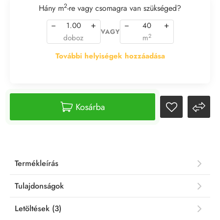
2
Hány m
-re vagy csomagra van szükséged?
−
+
−
+
VAGY
2
doboz
m
További helyiségek hozzáadása
Kosárba
Termékleírás
Tulajdonságok
Letöltések (3)