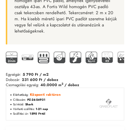
homogén ipari PVC padló, amelynek igénybevételi
osztálya 43-as. A Fortis Wild homogén PVC padló
csak tekercsben rendelhető. Tekercsméret: 2 m x 20
m. Ha kisebb méretű ipari PVC padlót szeretne kérjük
vegye fel velünk a kapcsolatot és utánanézünk a
lehetőségeknek.
Egységár:
5 790 Ft
/ m2
Dobozár:
231 600 Ft
/ doboz
2
Csomagolási egység:
40.0000 m
/ doboz
Központi raktáron
Elérhetőség:
Cikkszám:
PZ-2654931
Színkód:
Shark
Várható szállítás:
1-21 nap
Szállítási ár:
1590 Ft-tól