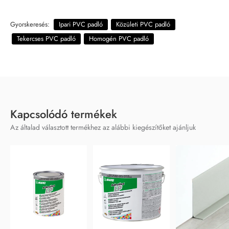
Gyorskeresés:
Ipari PVC padló
Közületi PVC padló
Tekercses PVC padló
Homogén PVC padló
Kapcsolódó termékek
Az általad választott termékhez az alábbi kiegészítőket ajánljuk