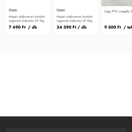
Mapei
Mapei
Lágy PVC szegély 
Mapei oldószeres kontakt
Mapei oldószeres kontakt
ragasztó Adesilex LP 1kg
ragasztó Adesilex LP 5kg
7 490 Ft
/ db
34 390 Ft
/ db
9 500 Ft
/ te