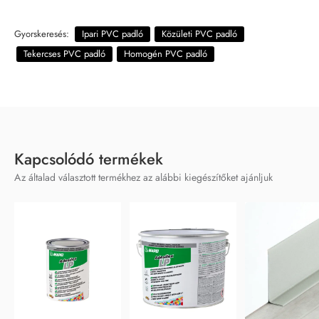
Gyorskeresés:
Ipari PVC padló
Közületi PVC padló
Tekercses PVC padló
Homogén PVC padló
Kapcsolódó termékek
Az általad választott termékhez az alábbi kiegészítőket ajánljuk