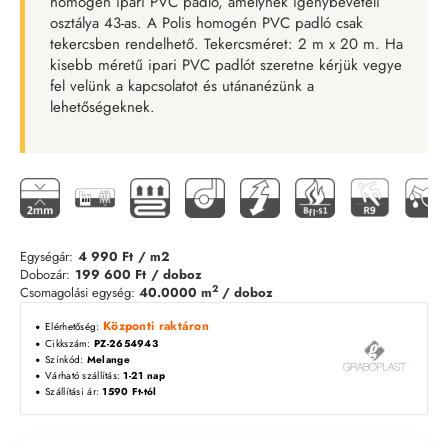
homogén ipari PVC padló, amelynek igénybevételi
osztálya 43-as. A Polis homogén PVC padló csak
tekercsben rendelhető. Tekercsméret: 2 m x 20 m. Ha
kisebb méretű ipari PVC padlót szeretne kérjük vegye
fel velünk a kapcsolatot és utánanézünk a
lehetőségeknek.
Egységár:
4 990 Ft
/ m2
Dobozár:
199 600 Ft
/ doboz
2
Csomagolási egység:
40.0000 m
/ doboz
Központi raktáron
Elérhetőség:
Cikkszám:
PZ-2654943
Színkód:
Melange
Várható szállítás:
1-21 nap
Szállítási ár:
1590 Ft-tól