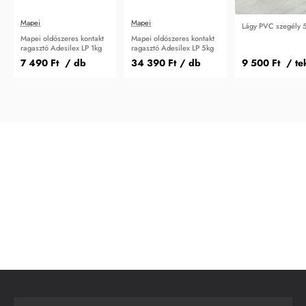
Mapei
Mapei
Lágy PVC szegély 
Mapei oldószeres kontakt
Mapei oldószeres kontakt
ragasztó Adesilex LP 1kg
ragasztó Adesilex LP 5kg
7 490 Ft
/ db
34 390 Ft
/ db
9 500 Ft
/ te