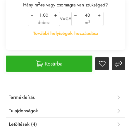
2
Hány m
-re vagy csomagra van szükséged?
−
+
−
+
VAGY
2
doboz
m
További helyiségek hozzáadása
Kosárba
Termékleírás
Tulajdonságok
Letöltések (4)