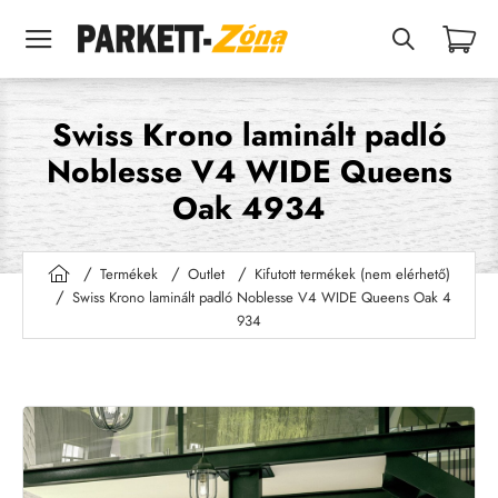
Swiss Krono laminált padló
Noblesse V4 WIDE Queens
Oak 4934
Termékek
Outlet
Kifutott termékek (nem elérhető)
h
Swiss Krono laminált padló Noblesse V4 WIDE Queens Oak 4
o
934
m
e