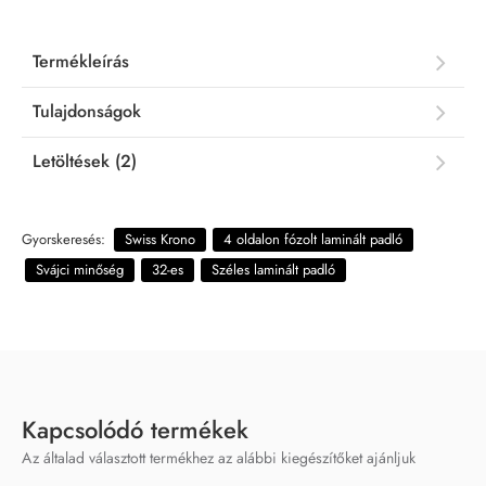
Termékleírás
Tulajdonságok
Letöltések (2)
Gyorskeresés:
Swiss Krono
4 oldalon fózolt laminált padló
Svájci minőség
32-es
Széles laminált padló
Kapcsolódó termékek
Az általad választott termékhez az alábbi kiegészítőket ajánljuk