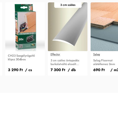
Effector
Salag
CH23 Szegélyrögzítő
klipsz 30db-os
3 cm széles öntapadós
Salag Floormat
burkolatváltó eloxált
alátétlemez 3mm
270cm A03
3 290 Ft
/ cs
7 300 Ft
/ db
690 Ft
/ m