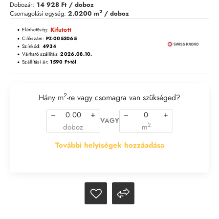
Dobozár:
14 928 Ft
/ doboz
2
Csomagolási egység:
2.0200 m
/ doboz
Kifutott
Elérhetőség:
Cikkszám:
PZ-0053065
Színkód:
4934
Várható szállítás:
2026.08.10.
Szállítási ár:
1590 Ft-tól
2
Hány m
-re vagy csomagra van szükséged?
−
+
−
+
VAGY
2
doboz
m
További helyiségek hozzáadása