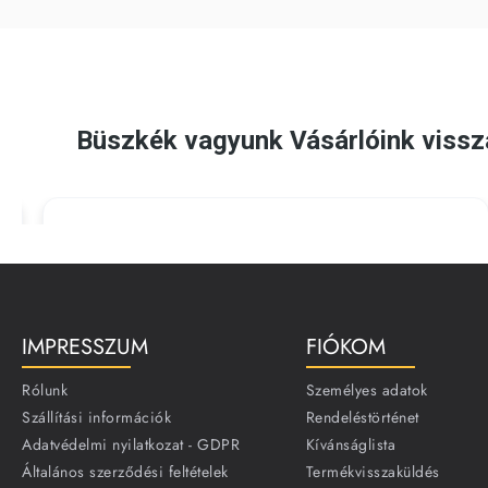
IMPRESSZUM
FIÓKOM
Rólunk
Személyes adatok
Szállítási információk
Rendeléstörténet
Adatvédelmi nyilatkozat - GDPR
Kívánságlista
Általános szerződési feltételek
Termékvisszaküldés