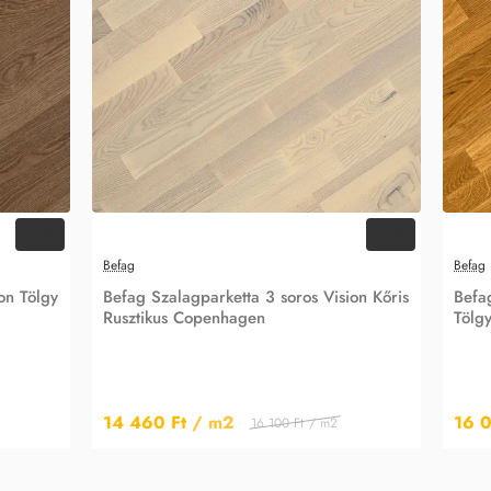
-10%
-10%
Befag
Befag
on Tölgy
Befag Szalagparketta 3 soros Vision Kőris
Befa
Rusztikus Copenhagen
Tölg
14 460 Ft
/ m2
16 0
16 100 Ft
/ m2