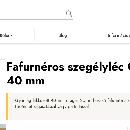
Rólunk
Blog
Információ
Szegély, szegélyléc
Furnéros szegélyléc
Fafurnéros szegélyléc Gőzölt
Fafurnéros szegélyléc 
40 mm
Gyárilag lakkozott 40 mm magas 2,5 m hosszú fafurnéros sze
történhet ragasztással vagy pattintással.