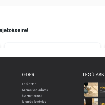
GDPR
LEGÚJABB
Eszköztár
Vízá
Személyes adatok
2
Mentett címek
Jelentés lekérése
Rag