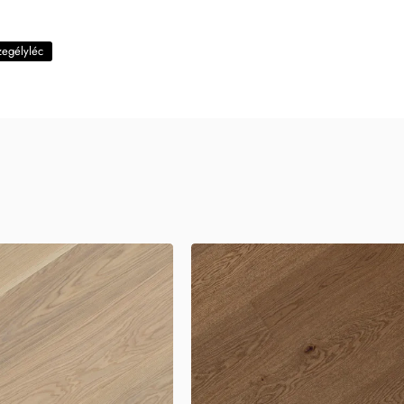
zegélyléc