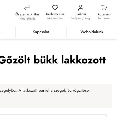
Kedvenceim
Fiókom
Összehasonlítás
Kosaram
Megtekintés
Belépés / Reg.
Termékek
Megtekintés
k
Kapcsolat
Weboldalunk
 bükk lakkozott 40 mm
Gőzölt bükk lakkozott
gélyléc. A lakkozott parketta szegélyléc rögzítése