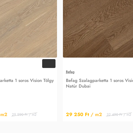
-10%
Befag
rketta 1 soros Vision Tölgy
Befag Szalagparketta 1 soros Visi
Natúr Dubai
 m2
29 250 Ft
/ m2
29 990 Ft
/ m2
32 490 Ft
/ m2