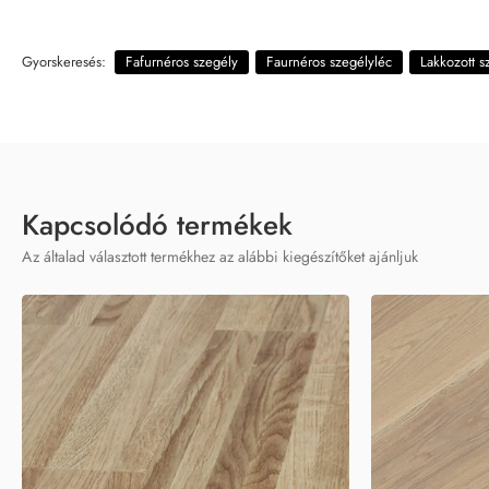
Gyorskeresés:
Fafurnéros szegély
Faurnéros szegélyléc
Lakkozott s
Kapcsolódó termékek
Az általad választott termékhez az alábbi kiegészítőket ajánljuk