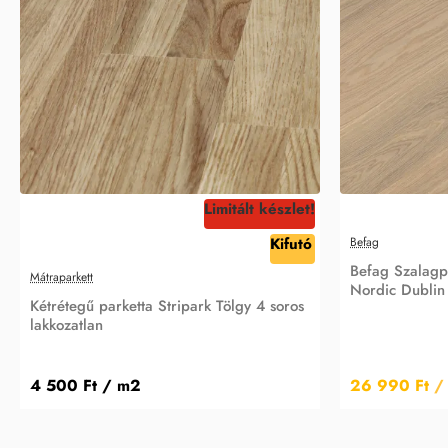
Limitált készlet!
Kifutó
Befag
Befag Szalagpa
Mátraparkett
Nordic Dublin
Kétrétegű parketta Stripark Tölgy 4 soros
lakkozatlan
4 500 Ft
/ m2
26 990 Ft
/