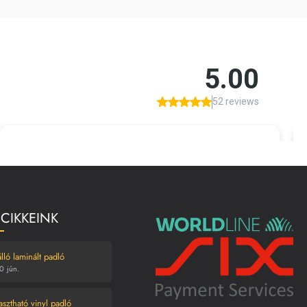
 CIKKEINK
lló laminált padló
0
jún.
asztható vinyl padló