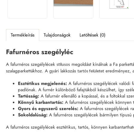
Termékleírás
Tulajdonságok
Letöltések (0)
Fafurnéros szegélyléc
A fafurnéros szegélylécek
megoldást kínálnak a Fa parkett
stílusos
szalagparkettákhoz. A gyári lakkozás
eredményez, ame
tartós felületet
Esztétikus megjelenés:
A fafurnéros szegélylécek valódi 
padlónak. A furnér különböző fafajtákból készülhet, így szél
Tartósság:
A fafurnér ellenálló a kopással, és a foltokkal 
Könnyű karbantartás:
A fafurnéros szegélylécek könnyen t
Gyors és egyszerű szerelés:
A fafurnéros szegélylécek ra
Sokoldalúság:
A fafurnéros szegélylécek bármilyen típusú pa
A fafurnéros szegélylécek esztétikus, tartós, könnyen karbantarth