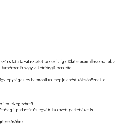
r
biztosít, így tökéletesen illeszkednek a
széles fafajta választékot
 furnérpadló vagy a kétrétegű parketta.
l, így egységes és harmonikus megjelenést kölcsönöznek a
zerűen elvégezhető.
trétegű parkettát és egyéb lakkozott parkettákat is.
zegélyezéséhez.