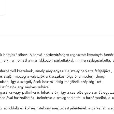
ák befejezéséhez. A fenyő hordozórétegre ragasztott keményfa furné
ly harmonizál a már lakkozott parkettákkal, mint a szalagparketta, a
fafurnérból készülnek, amely megegyezik a szalagparketta fafajtájáva
es skálán mozog a választék a klasszikus tölgytől a modern dióig.
szemben, így a szegélylécek hosszú ideig megőrzik szépségüket.
isztíthatók egy nedves ruhával.
gasztva vagy pattintva is felrakhatók, így a szerelés gyorsan és egys
dlóval használhatók, beleértve a szalagparkettát, a furnérpadlót, a ké
ató, sokoldalú és költséghatékony megoldást jelentenek a parketták s