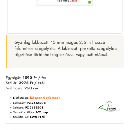
Gyárilag lakkozott 40 mm magas 2,5 m hosszú
fafurnéros szegélyléc. A lakkozott parketta szegélyléc
rögzítése történhet ragasztással vagy pattintással.
Egységár:
1590 Ft
/ fm
Szál ár:
3975
Ft / szál
Szál hossz:
250 cm
Központi raktáron
Elérhetőség:
Cikkszám:
PZ-2655208
Színkód:
PZ-2655208
Várható szállítás:
1-21 nap
Szállítási ár:
1590 Ft-tól