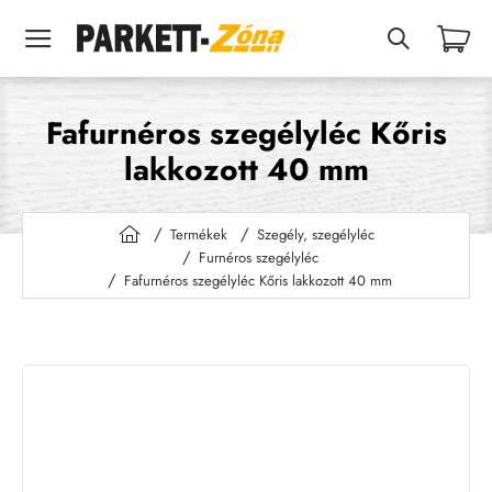
Fafurnéros szegélyléc Kőris
lakkozott 40 mm
Termékek
Szegély, szegélyléc
h
Furnéros szegélyléc
o
Fafurnéros szegélyléc Kőris lakkozott 40 mm
m
e